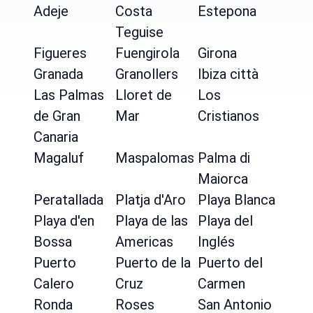
Adeje
Costa
Estepona
Teguise
Figueres
Fuengirola
Girona
Granada
Granollers
Ibiza città
Las Palmas
Lloret de
Los
de Gran
Mar
Cristianos
Canaria
Magaluf
Maspalomas
Palma di
Maiorca
Peratallada
Platja d'Aro
Playa Blanca
Playa d'en
Playa de las
Playa del
Bossa
Americas
Inglés
Puerto
Puerto de la
Puerto del
Calero
Cruz
Carmen
Ronda
Roses
San Antonio