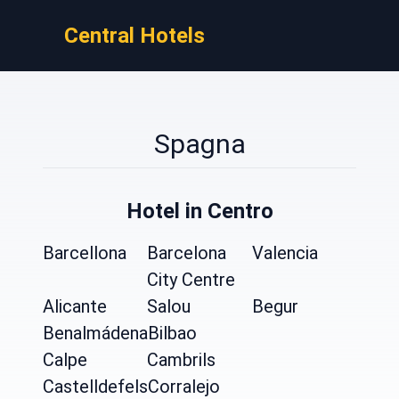
Central Hotels
Spagna
Hotel in Centro
Barcellona
Barcelona
Valencia
City Centre
Alicante
Salou
Begur
Benalmádena
Bilbao
Calpe
Cambrils
Castelldefels
Corralejo