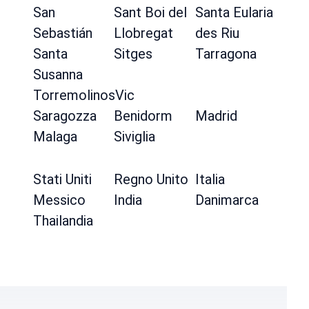
San
Sant Boi del
Santa Eularia
Sebastián
Llobregat
des Riu
Santa
Sitges
Tarragona
Susanna
Torremolinos
Vic
Saragozza
Benidorm
Madrid
Malaga
Siviglia
Stati Uniti
Regno Unito
Italia
Messico
India
Danimarca
Thailandia