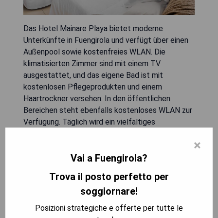
Das Hotel Mainare Playa bietet moderne
Unterkünfte in Fuengirola und verfügt über einen
Außenpool sowie kostenfreies WLAN. Die
klimatisierten Zimmer sind mit einem TV
ausgestattet, und das eigene Bad ist mit
kostenlosen Pflegeprodukten und einem
Haartrockner versehen. In den öffentlichen
Bereichen steht ebenfalls kostenloses WLAN zur
Verfügung. Täglich wird ein vielfältiges
Frühstücksbuffet angeboten, außerdem gibt es
×
eine Bar und ein Buffet-Restaurant. Das Hotel
Vai a Fuengirola?
liegt 2 km von Los Boliches entfernt und der
Flughafen Málaga ist 20 km entfernt.
Trova il posto perfetto per
soggiornare!
- Modern eingerichtete Zimmer
- Außenpool für Entspannung
Posizioni strategiche e offerte per tutte le
- Vielfältiges Frühstücksbuffet