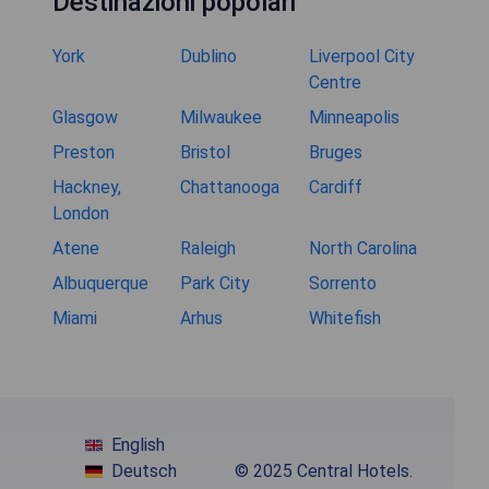
Destinazioni popolari
York
Dublino
Liverpool City
Centre
Glasgow
Milwaukee
Minneapolis
Preston
Bristol
Bruges
Hackney,
Chattanooga
Cardiff
London
Atene
Raleigh
North Carolina
Albuquerque
Park City
Sorrento
Miami
Arhus
Whitefish
English
Deutsch
© 2025 Central Hotels.