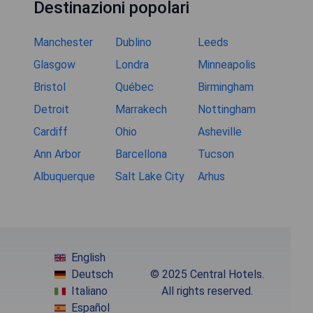
Destinazioni popolari
Manchester
Dublino
Leeds
Glasgow
Londra
Minneapolis
Bristol
Québec
Birmingham
Detroit
Marrakech
Nottingham
Cardiff
Ohio
Asheville
Ann Arbor
Barcellona
Tucson
Albuquerque
Salt Lake City
Arhus
English
Deutsch
© 2025 Central Hotels.
Italiano
All rights reserved.
Español