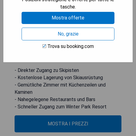
gasbetriebenen Kamin. Das Five Mountain Tavern
tasche.
serviert während der Skisaison Abendessen und
Mostra offerte
abends können die Gäste an der Bar alkoholische
Getränke genießen. Das Winter Park Resort ist
No, grazie
weniger als 5 Minuten mit dem kostenlosen
Village Cabriolet entfernt, während der Rocky
Trova su booking.com
Mountain National Park weniger als eine Stunde
Fahrt vom Hotel entfernt ist.
- Direkter Zugang zu Skipisten
- Kostenlose Lagerung von Skiausrüstung
- Gemütliche Zimmer mit Küchenzeilen und
Kaminen
- Nahegelegene Restaurants und Bars
- Schneller Zugang zum Winter Park Resort
MOSTRA I PREZZI