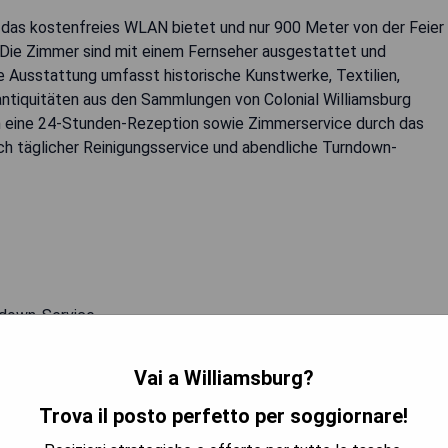
g, das kostenfreies WLAN bietet und nur 900 Meter von der Feier
gt. Die Zimmer sind mit einem Fernseher ausgestattet und
e Ausstattung umfasst historische Kunstwerke, Textilien,
antiquitäten aus den Sammlungen von Colonial Williamsburg
n eine 24-Stunden-Rezeption sowie Zimmerservice durch das
ch täglicher Reinigungsservice und abendliche Turndown-
-down-Service
TRA I PREZZI
Vai a Williamsburg?
Trova il posto perfetto per soggiornare!