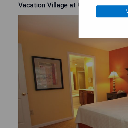
Vacation Village at Williamsburg
M