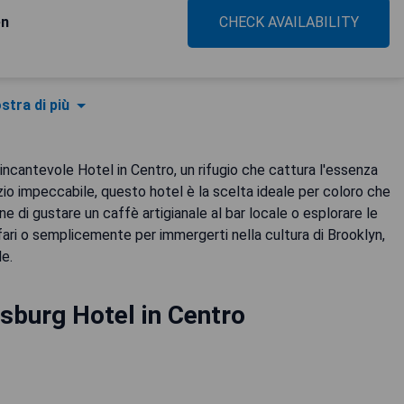
en
CHECK AVAILABILITY
stra di più
 l'incantevole Hotel in Centro, un rifugio che cattura l'essenza
vizio impeccabile, questo hotel è la scelta ideale per coloro che
e di gustare un caffè artigianale al bar locale o esplorare le
 affari o semplicemente per immergerti nella cultura di Brooklyn,
le.
sburg Hotel in Centro