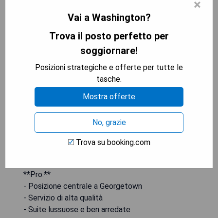
×
Vai a Washington?
The Ritz-Carlton Georgetown
Trova il posto perfetto per
soggiornare!
Posizioni strategiche e offerte per tutte le
tasche.
Mostra offerte
No, grazie
Trova su booking.com
**Pro:**
- Posizione centrale a Georgetown
- Servizio di alta qualità
- Suite lussuose e ben arredate