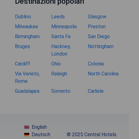
Destinazioni popolari
Dublino
Leeds
Glasgow
Milwaukee
Minneapolis
Preston
Birmingham
Santa Fe
San Diego
Bruges
Hackney,
Nottingham
London
Cardiff
Ohio
Colonia
Via Veneto,
Raleigh
North Carolina
Rome
Guadalajara
Sorrento
Carlisle
English
Deutsch
© 2025 Central Hotels.