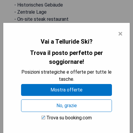
- Historisches Gebäude
- Zentrale Lage
- On-site steak restaurant
- Free Wi-Fi
×
- Rooftop bar with mountain views
Vai a Telluride Ski?
MOSTRA I PREZZI
Trova il posto perfetto per
soggiornare!
Posizioni strategiche e offerte per tutte le
Lumiere with Inspirato
tasche.
Mostra offerte
No, grazie
Trova su booking.com