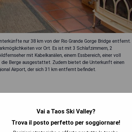
Unterkünfte nur 38 km von der Rio Grande Gorge Bridge entfernt.
kmöglichkeiten vor Ort. Es ist mit 3 Schlafzimmern, 2
dfernseher mit Kabelkanälen, einem Essbereich, einer voll
f die Berge ausgestattet. Zudem bietet die Unterkunft einen
nal Airport, der sich 31 km entfernt befindet.
Vai a Taos Ski Valley?
Trova il posto perfetto per soggiornare!
TRA I PREZZI