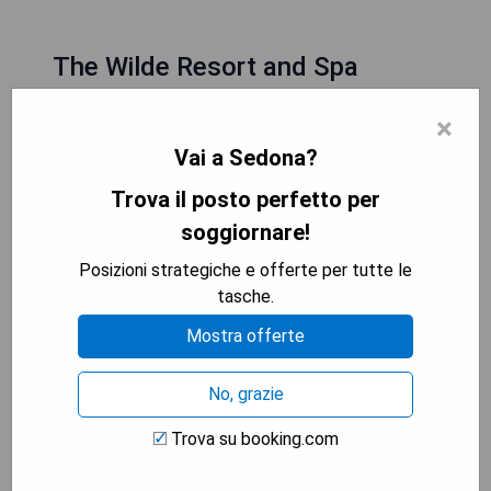
The Wilde Resort and Spa
×
Vai a Sedona?
Trova il posto perfetto per
soggiornare!
Posizioni strategiche e offerte per tutte le
tasche.
Mostra offerte
Le camere dell'hotel The Wilde Resort and Spa
No, grazie
sono dotate di WiFi gratuito, TV via cavo e
Trova su booking.com
macchina per il caffè. Le camere offrono anche
accappatoi. The Wilde Resort and Spa vanta il