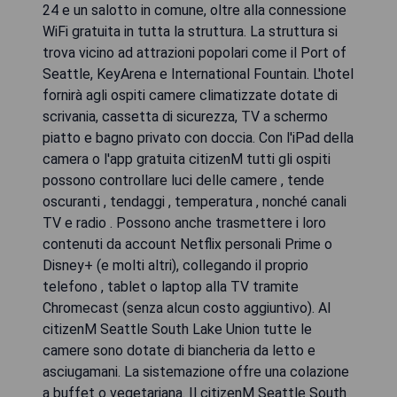
24 e un salotto in comune, oltre alla connessione
WiFi gratuita in tutta la struttura. La struttura si
trova vicino ad attrazioni popolari come il Port of
Seattle, KeyArena e International Fountain. L'hotel
fornirà agli ospiti camere climatizzate dotate di
scrivania, cassetta di sicurezza, TV a schermo
piatto e bagno privato con doccia. Con l'iPad della
camera o l'app gratuita citizenM tutti gli ospiti
possono controllare luci delle camere , tende
oscuranti , tendaggi , temperatura , nonché canali
TV e radio . Possono anche trasmettere i loro
contenuti da account Netflix personali Prime o
Disney+ (e molti altri), collegando il proprio
telefono , tablet o laptop alla TV tramite
Chromecast (senza alcun costo aggiuntivo). Al
citizenM Seattle South Lake Union tutte le
camere sono dotate di biancheria da letto e
asciugamani. La sistemazione offre una colazione
a buffet o vegetariana. Il citizenM Seattle South