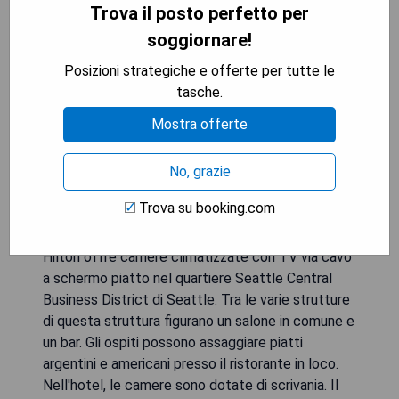
Trova il posto perfetto per
soggiornare!
Posizioni strategiche e offerte per tutte le
tasche.
Mostra offerte
No, grazie
Trova su booking.com
The Charter Hotel Seattle, Curio Collection By
Hilton offre camere climatizzate con TV via cavo
a schermo piatto nel quartiere Seattle Central
Business District di Seattle. Tra le varie strutture
di questa struttura figurano un salone in comune e
un bar. Gli ospiti possono assaggiare piatti
argentini e americani presso il ristorante in loco.
Nell'hotel, le camere sono dotate di scrivania. Il