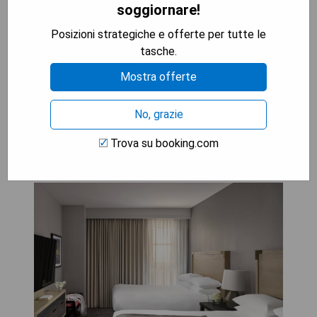
soggiornare!
- Luxuriöse Unterkünfte
- Vielfältige Aktivitäten in der Umgebung
Posizioni strategiche e offerte per tutte le
tasche.
MOSTRA I PREZZI
Mostra offerte
No, grazie
Hyatt Regency Sonoma Wine
Trova su booking.com
Country (Santa Rosa)