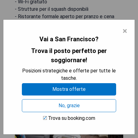
- Wi-Fi gratuito
- Strutture per il squash disponibili
- Ristorante formale aperto per pranzo e cena
- Palestra e sauna per gli ospiti
×
Vai a San Francisco?
MOSTRA I PREZZI
Trova il posto perfetto per
soggiornare!
Hotel Spero
Posizioni strategiche e offerte per tutte le
tasche.
Mostra offerte
No, grazie
Trova su booking.com