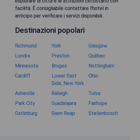
esplorare la città e le attrazioni circostanti con
facilità. È consigliabile contattare l'hotel in
anticipo per verificare i servizi disponibili.
Destinazioni popolari
Richmond
York
Glasgow
Londra
Preston
Québec
Minnesota
Bruges
Nottingham
Cardiff
Lower East
Ohio
Side, New York
Asheville
Raleigh
Tulsa
Park City
Guadalajara
Fairhope
Gatlinburg
Siem Reap
Stellenbosch