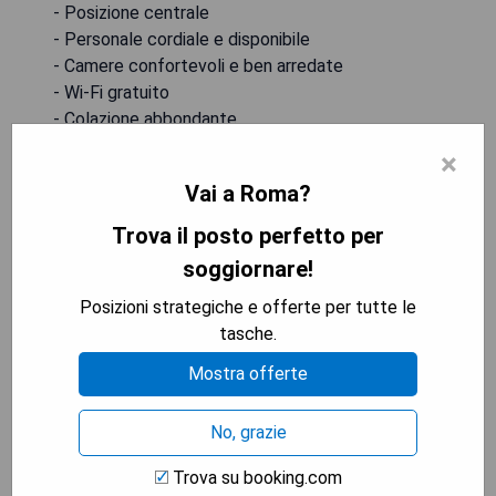
- Posizione centrale
- Personale cordiale e disponibile
- Camere confortevoli e ben arredate
- Wi-Fi gratuito
- Colazione abbondante
×
Hotel Mozart Roma Italia - Contro:
Vai a Roma?
- Rumori provenienti dalla strada
Trova il posto perfetto per
- Alcune camere potrebbero essere piccole
soggiornare!
- Prezzi leggermente elevati
Posizioni strategiche e offerte per tutte le
tasche.
MOSTRA I PREZZI
Mostra offerte
No, grazie
Fly Decó Hotel (Lido di Ostia)
Trova su booking.com