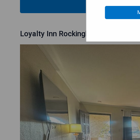
MOS
M
Loyalty Inn Rockingham