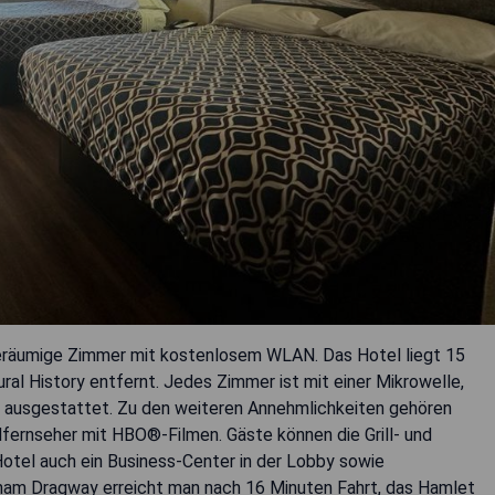
 geräumige Zimmer mit kostenlosem WLAN. Das Hotel liegt 15
l History entfernt. Jedes Zimmer ist mit einer Mikrowelle,
r ausgestattet. Zu den weiteren Annehmlichkeiten gehören
dfernseher mit HBO®-Filmen. Gäste können die Grill- und
Hotel auch ein Business-Center in der Lobby sowie
gham Dragway erreicht man nach 16 Minuten Fahrt, das Hamlet