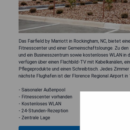
Das Fairfield by Marriott in Rockingham, NC, bietet e
Fitnesscenter und einer Gemeinschaftslounge. Zu den
und ein Businesszentrum sowie kostenloses WLAN in de
verfügen über einen Flachbild-TV mit Kabelkanälen, ei
Pflegeprodukte und einen Schreibtisch. Jedes Zimmer 
nächste Flughafen ist der Florence Regional Airport in
- Saisonaler Außenpool
- Fitnesscenter vorhanden
- Kostenloses WLAN
- 24-Stunden-Rezeption
- Zentrale Lage