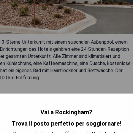
ine 3-Sterne-Unterkunft mit einem saisonalen Außenpool, einem
 Einrichtungen des Hotels gehören eine 24-Stunden-Rezeption
r gesamten Unterkunft. Alle Zimmer sind klimatisiert und
nen Kühlschrank, eine Kaffeemaschine, eine Dusche, kostenlose
hat ein eigenes Bad mit Haartrockner und Bettwäsche. Der
 100 km Entfernung.
Vai a Rockingham?
Trova il posto perfetto per soggiornare!