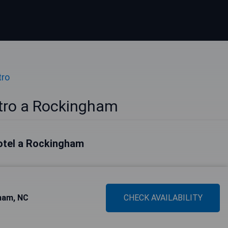
tro
ntro a Rockingham
hotel a Rockingham
gham, NC
CHECK AVAILABILITY