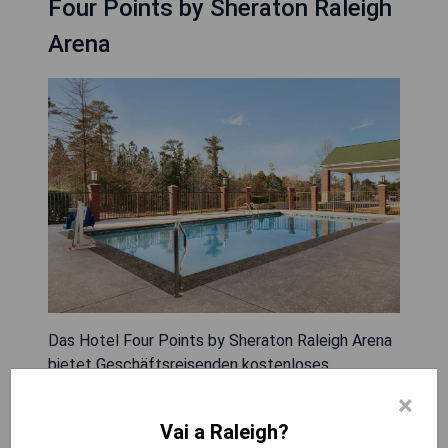
Four Points by Sheraton Raleigh
Arena
Das Hotel Four Points by Sheraton Raleigh Arena
bietet Geschäftsreisenden kostenloses
Highspeed-Internet in allen Zimmern, ein
×
Business-Center, Zweileitentelefone mit
Vai a Raleigh?
Voicemail und Kopier- und Faxdienste. Die zwei