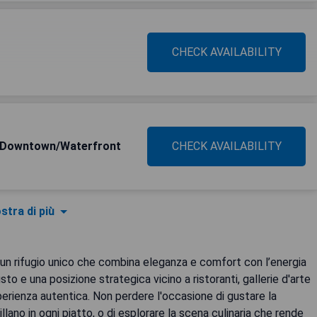
CHECK AVAILABILITY
d Downtown/Waterfront
CHECK AVAILABILITY
stra di più
e un rifugio unico che combina eleganza e comfort con l’energia
to e una posizione strategica vicino a ristoranti, gallerie d'arte
sperienza autentica. Non perdere l'occasione di gustare la
illano in ogni piatto, o di esplorare la scena culinaria che rende