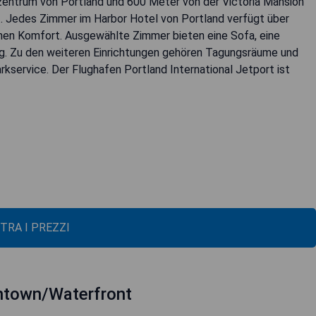
entrum von Portland und 600 Meter von der Victoria Mansion
t. Jedes Zimmer im Harbor Hotel von Portland verfügt über
chen Komfort. Ausgewählte Zimmer bieten eine Sofa, eine
g. Zu den weiteren Einrichtungen gehören Tagungsräume und
service. Der Flughafen Portland International Jetport ist
TRA I PREZZI
wntown/Waterfront