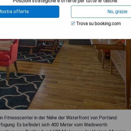
Posizioni strategiche e offerte per tutte le tasche.
ostra offerte
No, grazie
Trova su booking.com
in Fitnesscenter in der Nähe der Waterfront von Portland.
rfügung. Es befindet sich 400 Meter vom Wadsworth