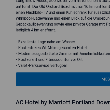
Longfellow House, 500 Meter vom historischen Stadtz
entfernt. Der Old Orchard Beach ist nur 16 km entfern
einen Flachbild-TV und einen Kühlschrank für zusätzli
Whirlpool-Badewanne und einen Blick auf die Umgebun
Gepäckaufbewahrung sowie eine private Garage mit Park
lediglich 4 km entfernt.
- Exzellente Lage nahe am Wasser
- Kostenfreies WLAN im gesamten Hotel
- Modern ausgestattete Zimmer mit Annehmlichkeiten
- Restaurant und Fitnesscenter vor Ort
- Valet-Parkservice verfügbar
MOS
AC Hotel by Marriott Portland Do