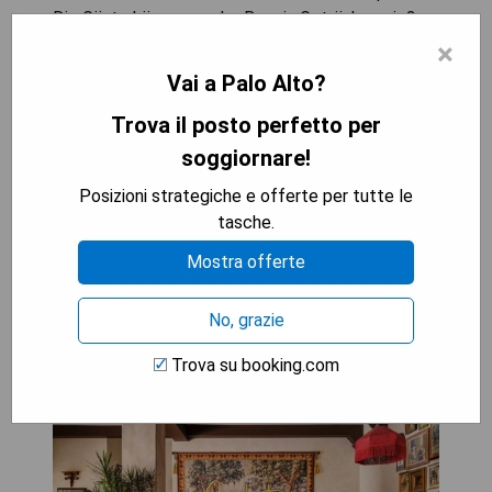
Die Gäste können an der Bar ein Getränk genießen.
×
- Moderne und komfortable Zimmer
Vai a Palo Alto?
- Kostenloses WLAN im gesamten Hotel
Trova il posto perfetto per
- Ideal gelegen in der Nähe von
Sehenswürdigkeiten
soggiornare!
- Freundliches und hilfsbereites Personal
Posizioni strategiche e offerte per tutte le
tasche.
MOSTRA I PREZZI
Mostra offerte
No, grazie
Graduate Palo Alto
Trova su booking.com