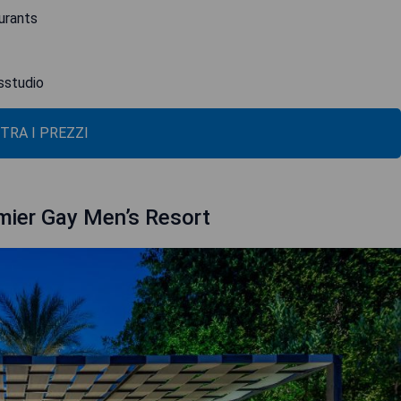
urants
ssstudio
TRA I PREZZI
mier Gay Men’s Resort