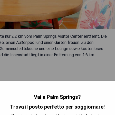
te nur 2,2 km vom Palm Springs Visitor Center entfernt. Die
ze, einen Außenpool und einen Garten freuen. Zu den
ne Gemeinschaftsküche und eine Lounge sowie kostenloses
 die Innenstadt liegt in einer Entfernung von 1,6 km.
n
Vai a Palm Springs?
TRA I PREZZI
Trova il posto perfetto per soggiornare!