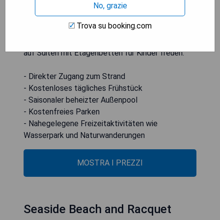
No, grazie
Grillplatz. Die Zimmer sind mit einem 42-Zoll-
Flachbildfernseher, kostenlosem WLAN, einer
Trova su booking.com
Keurig-Kaffeemaschine sowie Mikrowelle und
Kühlschrank ausgestattet. Familien können sich
auf Suiten mit Etagenbetten für Kinder freuen.
- Direkter Zugang zum Strand
- Kostenloses tägliches Frühstück
- Saisonaler beheizter Außenpool
- Kostenfreies Parken
- Nahegelegene Freizeitaktivitäten wie
Wasserpark und Naturwanderungen
MOSTRA I PREZZI
Seaside Beach and Racquet