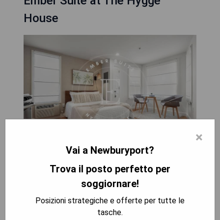
Ember Suite at The Hygge
House
×
Vai a Newburyport?
Das Ember Suite im Hygge House liegt 41 km
Trova il posto perfetto per
vom Peabody Essex Museum und 41 km von The
soggiornare!
House of the Seven Gables entfernt und bietet
klimatisierte Zimmer mit einem eigenen Bad in
Posizioni strategiche e offerte per tutte le
Newburyport. Die Unterkunft befindet sich etwa
tasche.