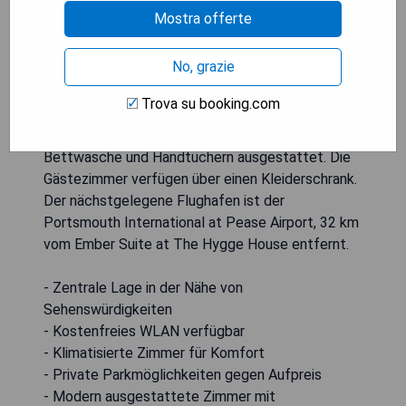
16 km vom Casino Ballroom, 40 km vom Witch
Mostra offerte
House Corwin House und 41 km vom Salem Witch
Museum entfernt. Kostenloses WLAN ist
No, grazie
verfügbar, und private Parkplätze können gegen
eine zusätzliche Gebühr arrangiert werden. Jedes
Trova su booking.com
Zimmer ist mit einem Schreibtisch, einem
Flachbild-TV, einem eigenen Bad sowie
Bettwäsche und Handtüchern ausgestattet. Die
Gästezimmer verfügen über einen Kleiderschrank.
Der nächstgelegene Flughafen ist der
Portsmouth International at Pease Airport, 32 km
vom Ember Suite at The Hygge House entfernt.
- Zentrale Lage in der Nähe von
Sehenswürdigkeiten
- Kostenfreies WLAN verfügbar
- Klimatisierte Zimmer für Komfort
- Private Parkmöglichkeiten gegen Aufpreis
- Modern ausgestattete Zimmer mit