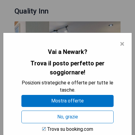
Quality Inn
×
Vai a Newark?
Trova il posto perfetto per
soggiornare!
Posizioni strategiche e offerte per tutte le
tasche.
Mostra offerte
Das Quality Inn in Newark, Delaware, bietet einen
No, grazie
Außenpool, ein tägliches kontinentales Frühstück
sowie Zimmer mit Mikrowelle und Kühlschrank.
Trova su booking.com