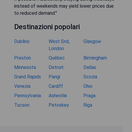
instead of weekends may yield lower prices due
to reduced demand."
Destinazioni popolari
Dublino
West End,
Glasgow
London
Preston
Québec
Birmingham
Minnesota
Detroit
Dallas
Grand Rapids
Parigi
Scozia
Venezia
Cardiff
Ohio
Pennsylvania
Asheville
Praga
Tucson
Petoskey
Riga