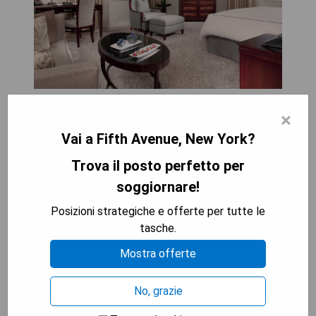
- Posizione prestigiosa sulla Fifth Avenue
×
- Servizio impeccabile e personale cordiale
Vai a Fifth Avenue, New York?
- Suites lussuose con vista panoramica sulla città
- Spa di lusso con trattamenti rilassanti
Trova il posto perfetto per
soggiornare!
- Prezzi elevati
- Possibile rumore proveniente dalla strada
Posizioni strategiche e offerte per tutte le
tasche.
MOSTRA I PREZZI
Mostra offerte
No, grazie
Iroquois New York Times Square