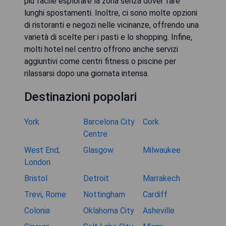
più facile esplorare la zona senza dover fare
lunghi spostamenti. Inoltre, ci sono molte opzioni
di ristoranti e negozi nelle vicinanze, offrendo una
varietà di scelte per i pasti e lo shopping. Infine,
molti hotel nel centro offrono anche servizi
aggiuntivi come centri fitness o piscine per
rilassarsi dopo una giornata intensa.
Destinazioni popolari
York
Barcelona City
Cork
Centre
West End,
Glasgow
Milwaukee
London
Bristol
Detroit
Marrakech
Trevi, Rome
Nottingham
Cardiff
Colonia
Oklahoma City
Asheville