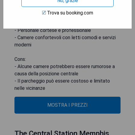
No, grazie
Pros:
Trova su booking.com
- Posizione centrale nel cuore di Memphis
- Design moderno e elegante
- Personale cortese e professionale
- Camere confortevoli con letti comodi e servizi
moderni
Cons:
- Alcune camere potrebbero essere rumorose a
causa della posizione centrale
- Il parcheggio può essere costoso e limitato
nelle vicinanze
MOSTRA I PREZZI
The Central Station Memphis