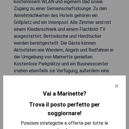
kostenlosem WLAN und eigenem Bad sowie
Zugang zu einer Gemeinschaftslounge. Zu den
Annehmlichkeiten des Hotels gehören ein
Grillplatz und ein Innenpool. Alle Zimmer sind mit
einem Kleiderschrank und einem Flachbild-TV
ausgestattet; Bettwäsche und Handtücher
werden bereitgestellt. Die Gäste können
Aktivitäten wie Wandern, Angeln und Radfahren in
der Umgebung von Marinette genießen.
Kostenlose Parkplätze und ein Businesscenter
stehen ebenfalls zur Verfügung, außerdem eine
24-Stunden-Rezeption. Der nächstgelegene
×
Flughafen ist der Green Bay–Austin Straubel
International Airport, 88 km entfernt.
Vai a Marinette?
Trova il posto perfetto per
- Kostenloses WLAN
- Innenpool
soggiornare!
- Kostenlose Parkmöglichkeiten
Posizioni strategiche e offerte per tutte le
- Zentrale Lage für Freizeitaktivitäten