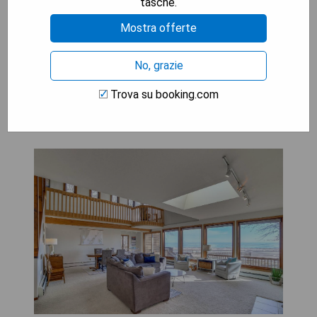
tasche.
Mostra offerte
MOSTRA I PREZZI
No, grazie
Trova su booking.com
Lake Michigan Home with
Private Beach and Deck!