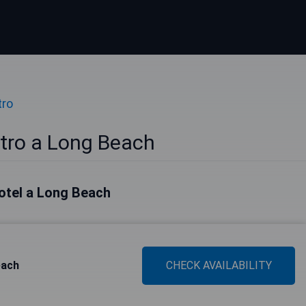
tro
ntro a Long Beach
 hotel a Long Beach
each
CHECK AVAILABILITY