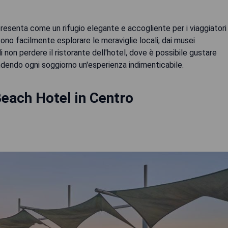
presenta come un rifugio elegante e accogliente per i viaggiatori
sono facilmente esplorare le meraviglie locali, dai musei
i non perdere il ristorante dell'hotel, dove è possibile gustare
 rendendo ogni soggiorno un'esperienza indimenticabile.
each Hotel in Centro