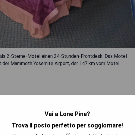
et als 2-Sterne-Motel einen 24-Stunden-Frontdesk. Das Motel
ist der Mammoth Yosemite Airport, der 147 km vom Motel
Vai a Lone Pine?
Trova il posto perfetto per soggiornare!
TRA I PREZZI