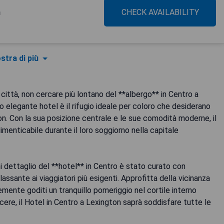
n
CHECK AVAILABILITY
stra di più
a città, non cercare più lontano del **albergo** in Centro a
o elegante hotel è il rifugio ideale per coloro che desiderano
on. Con la sua posizione centrale e le sue comodità moderne, il
dimenticabile durante il loro soggiorno nella capitale
ni dettaglio del **hotel** in Centro è stato curato con
assante ai viaggiatori più esigenti. Approfitta della vicinanza
icemente goditi un tranquillo pomeriggio nel cortile interno
iacere, il Hotel in Centro a Lexington saprà soddisfare tutte le