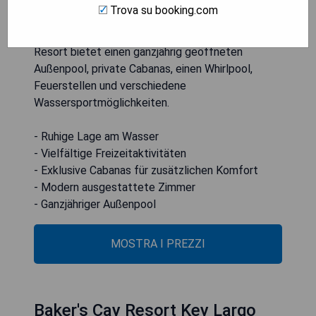
Das Playa Largo Resort & Spa, Autograph
Trova su booking.com
Collection, befindet sich auf 14,5 privaten
Ufergrundstücken in Key Largo, Florida. Das
Resort bietet einen ganzjährig geöffneten
Außenpool, private Cabanas, einen Whirlpool,
Feuerstellen und verschiedene
Wassersportmöglichkeiten.
- Ruhige Lage am Wasser
- Vielfältige Freizeitaktivitäten
- Exklusive Cabanas für zusätzlichen Komfort
- Modern ausgestattete Zimmer
- Ganzjähriger Außenpool
MOSTRA I PREZZI
Baker's Cay Resort Key Largo