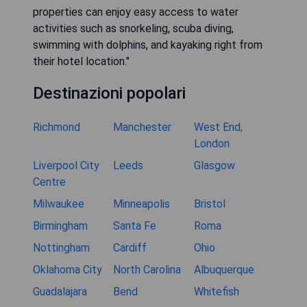
properties can enjoy easy access to water
activities such as snorkeling, scuba diving,
swimming with dolphins, and kayaking right from
their hotel location."
Destinazioni popolari
Richmond
Manchester
West End,
London
Liverpool City
Leeds
Glasgow
Centre
Milwaukee
Minneapolis
Bristol
Birmingham
Santa Fe
Roma
Nottingham
Cardiff
Ohio
Oklahoma City
North Carolina
Albuquerque
Guadalajara
Bend
Whitefish