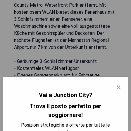
County Metro: Waterfront Park entfernt. Mit
kostenlosem WLAN bietet dieses Ferienhaus mit
3 Schlafzimmern einen Fernseher, eine
Waschmaschine sowie eine voll ausgestattete
Küche mit Geschirrspüler und Backofen. Der
nächste Flughafen ist der Manhattan Regional
Airport, nur 7 km von der Unterkunft entfernt.
- Geräumige 3-Schlafzimmer-Unterkunft
- Kostenfreies WLAN verfügbar
- Eigenes Garagenparkplatz für Fahrzeuge
- Nähe zu Sportstätten
×
- Klimatisierte Räume für Komfort
Vai a Junction City?
Trova il posto perfetto per
MOSTRA I PREZZI
soggiornare!
Posizioni strategiche e offerte per tutte le