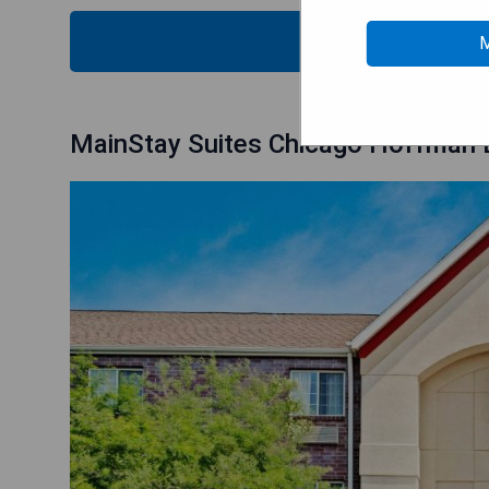
MOS
M
MainStay Suites Chicago Hoffman 