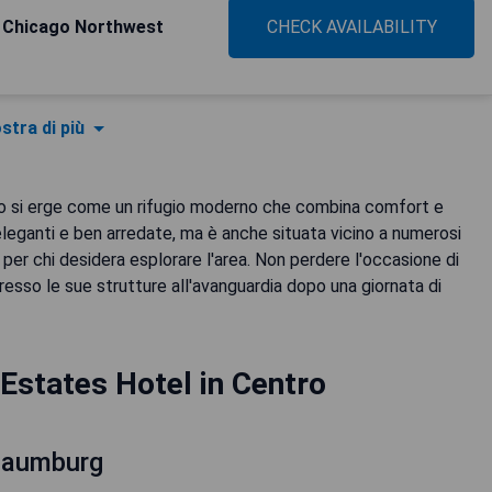
Chicago Northwest
CHECK AVAILABILITY
stra di più
ro si erge come un rifugio moderno che combina comfort e
leganti e ben arredate, ma è anche situata vicino a numerosi
le per chi desidera esplorare l'area. Non perdere l'occasione di
i presso le sue strutture all'avanguardia dopo una giornata di
Estates Hotel in Centro
haumburg