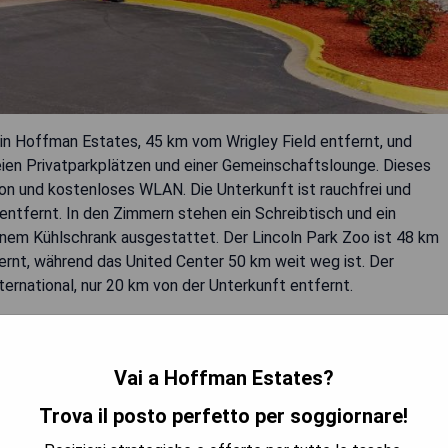
n Hoffman Estates, 45 km vom Wrigley Field entfernt, und
eien Privatparkplätzen und einer Gemeinschaftslounge. Dieses
n und kostenloses WLAN. Die Unterkunft ist rauchfrei und
entfernt. In den Zimmern stehen ein Schreibtisch und ein
inem Kühlschrank ausgestattet. Der Lincoln Park Zoo ist 48 km
nt, während das United Center 50 km weit weg ist. Der
ernational, nur 20 km von der Unterkunft entfernt.
Vai a Hoffman Estates?
Trova il posto perfetto per soggiornare!