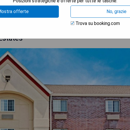
Posizioni strategiche e offerte per tutte le tasche.
TRA I PREZZI
ostra offerte
No, grazie
Trova su booking.com
Estates