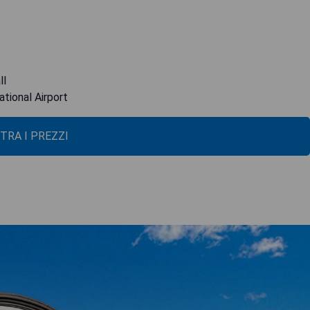
ll
tional Airport
TRA I PREZZI