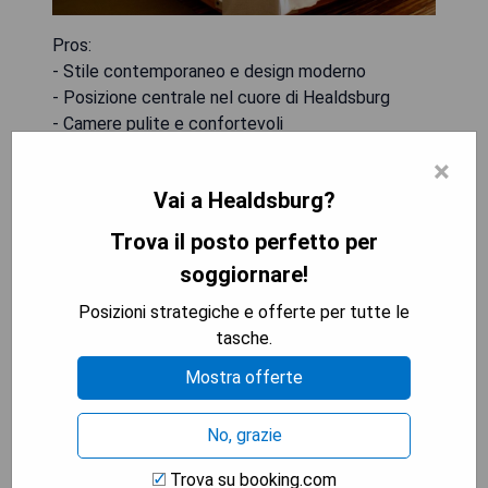
Pros:
- Stile contemporaneo e design moderno
- Posizione centrale nel cuore di Healdsburg
- Camere pulite e confortevoli
- Personale cordiale e disponibile
×
Vai a Healdsburg?
Cons:
- Parcheggio limitato
Trova il posto perfetto per
- Alcune camere piccole
soggiornare!
Posizioni strategiche e offerte per tutte le
MOSTRA I PREZZI
tasche.
Mostra offerte
Bardessono Hotel and Spa
No, grazie
Trova su booking.com