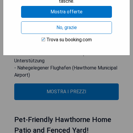
tasche.
Angeles County 20 km weit weg ist. Der
nächstgelegene Flughafen ist der Hawthorne
Mostra offerte
Municipal Airport, nur 3 km vom Motel entfernt.
No, grazie
- Günstige Lage zu mehreren Sehenswürdigkeiten
- Kostenfreies WLAN verfügbar
Trova su booking.com
- Klimatisierte Zimmer für Komfort
- Rund um die Uhr besetzte Rezeption für
Unterstützung
- Nahegelegener Flughafen (Hawthorne Municipal
Airport)
MOSTRA I PREZZI
Pet-Friendly Hawthorne Home
Patio and Fenced Yard!