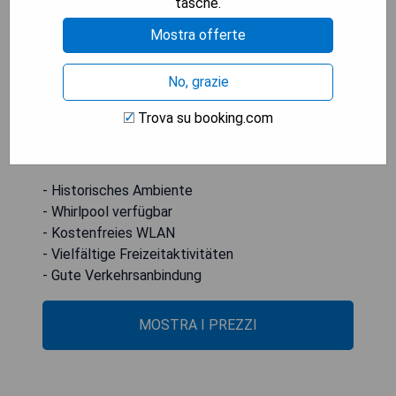
tasche.
kostenloses WLAN. Gäste können Aktivitäten wie
Mostra offerte
Radfahren, Angeln und Wandern in der Umgebung
von Hannibal genießen. Geführte Touren zu Fuß
No, grazie
und Kneipentouren werden in der Nähe angeboten.
Der nächstgelegene Flughafen ist der Quincy
Trova su booking.com
Regional Airport, 44 km vom Main Street Bed &
Breakfast entfernt.
- Historisches Ambiente
- Whirlpool verfügbar
- Kostenfreies WLAN
- Vielfältige Freizeitaktivitäten
- Gute Verkehrsanbindung
MOSTRA I PREZZI