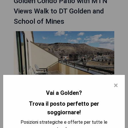
Golden Condo Patio with MTN
Views Walk to DT Golden and
School of Mines
×
Vai a Golden?
Trova il posto perfetto per
Das Golden Condo Patio mit Bergblick, nur einen
soggiornare!
kurzen Spaziergang von Downtown Golden und
der School of Mines entfernt, bietet eine
Posizioni strategiche e offerte per tutte le
Terrasse und liegt in Golden, 7,8 km von Dinosaur