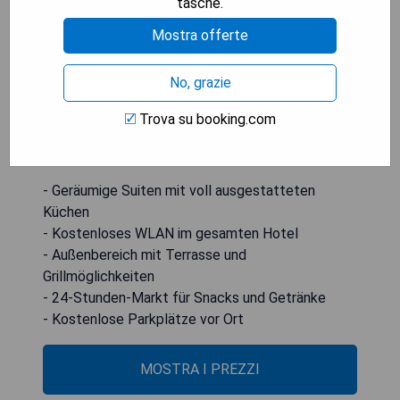
tasche.
einen 24-Stunden-Markt mit Snacks und
Mostra offerte
Erfrischungsgetränken sowie einen
Essenslieferservice von einem lokalen Restaurant.
No, grazie
Das Lake Forest Mall ist nur 3 Fahrminuten vom
TownePlace Suites Gaithersburg entfernt.
Trova su booking.com
Kostenlose öffentliche Parkplätze stehen vor Ort
zur Verfügung.
- Geräumige Suiten mit voll ausgestatteten
Küchen
- Kostenloses WLAN im gesamten Hotel
- Außenbereich mit Terrasse und
Grillmöglichkeiten
- 24-Stunden-Markt für Snacks und Getränke
- Kostenlose Parkplätze vor Ort
MOSTRA I PREZZI