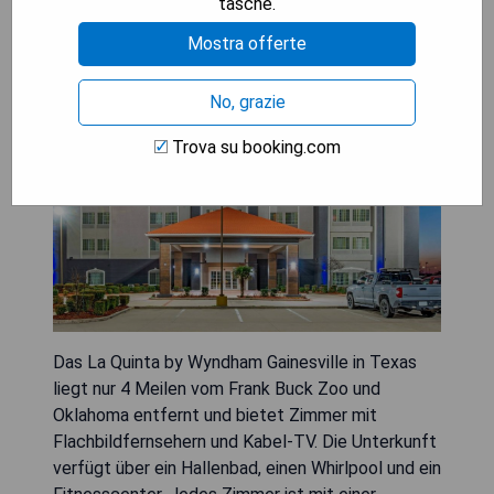
tasche.
Gainesville
Mostra offerte
No, grazie
Trova su booking.com
Das La Quinta by Wyndham Gainesville in Texas
liegt nur 4 Meilen vom Frank Buck Zoo und
Oklahoma entfernt und bietet Zimmer mit
Flachbildfernsehern und Kabel-TV. Die Unterkunft
verfügt über ein Hallenbad, einen Whirlpool und ein