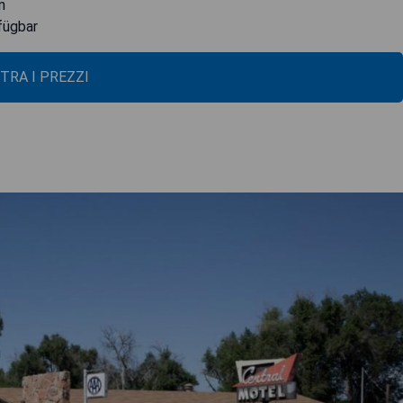
n
fügbar
TRA I PREZZI