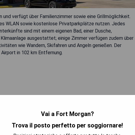
 und verfügt über Familienzimmer sowie eine Grillmöglichkeit.
eies WLAN sowie kostenlose Privatparkplätze nutzen. Jedes
nterkünfte sind mit einem eigenen Bad, einer Dusche,
 Klimaanlage ausgestattet; einige Zimmer verfügen zudem über
tivitäten wie Wandern, Skifahren und Angeln genießen. Der
 Airport in 102 km Entfernung.
TRA I PREZZI
Vai a Fort Morgan?
Trova il posto perfetto per soggiornare!