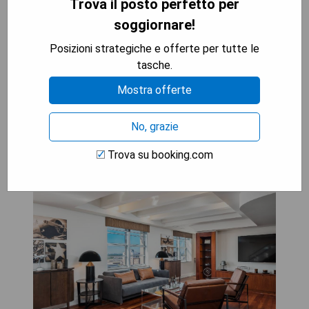
Trova il posto perfetto per
- Vicinanza alle attrazioni come il Museo Bonnet
soggiornare!
House Museum and Gardens e il centro
commerciale The Galleria at Fort Lauderdale.
Posizioni strategiche e offerte per tutte le
tasche.
MOSTRA I PREZZI
Mostra offerte
No, grazie
National Hotel
Trova su booking.com