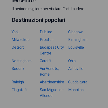
nel centro?
Il periodo migliore per visitare Fort Lauderd
Destinazioni popolari
York
Dublino
Glasgow
Milwaukee
Preston
Birmingham
Detroit
Budapest City
Louisville
Centre
Nottingham
Cardiff
Ohio
Sedona
Via Veneto,
Asheville
Rome
Raleigh
Aberdeenshire
Guadalajara
Flagstaff
San Miguel de
Moncton
Allende