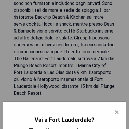
sono non fumatori e includono bagni privati. Sono
disponibili teli da mare e sedie da spiaggia. Il bar
ristorante Backflip Beach & Kitchen sul mare
serve cocktail locali e snack, mentre presso Bean
& Barnacle viene servito caffè Starbucks insieme
ad altre delizie dolci e salate. Gli ospiti possono
godersi varie attività nei dintorni, tra cui snorkeling
e immersioni subacquee. Il centro commerciale
The Galleria at Fort Lauderdale si trova a 7 km dal
Plunge Beach Resort, mentre il Marina City of
Fort Lauderdale Las Olas dista 9 km. L'aeroporto
più vicino è l'aeroporto internazionale di Fort
Lauderdale-Hollywood, distante 15 km dal Plunge
Beach Resort.
- Piscina all'aperto
×
- Noleggio biciclette gratuito
Vai a Fort Lauderdale?
- Strutture per gli sport acquatici
- Bar ristorante sul mare con cocktail locali