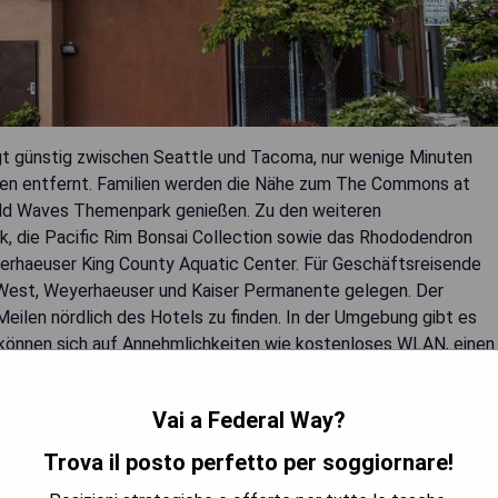
egt günstig zwischen Seattle und Tacoma, nur wenige Minuten
onen entfernt. Familien werden die Nähe zum The Commons at
ild Waves Themenpark genießen. Zu den weiteren
, die Pacific Rim Bonsai Collection sowie das Rhododendron
erhaeuser King County Aquatic Center. Für Geschäftsreisende
e West, Weyerhaeuser und Kaiser Permanente gelegen. Der
Meilen nördlich des Hotels zu finden. In der Umgebung gibt es
 können sich auf Annehmlichkeiten wie kostenloses WLAN, einen
verfügbar gemäß lokaler Gesundheitsrichtlinien) sowie
rühstück mit Eiern, Fleisch, Joghurt, frischem Obst und mehr
Vai a Federal Way?
Trova il posto perfetto per soggiornare!