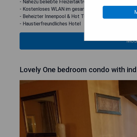
- Nahezu beliebte Freizeitaktivitäten für Familien
- Kostenloses WLAN im gesamten Hotel
M
- Beheizter Innenpool & Hot Tub verfügbar
- Haustierfreundliches Hotel
MOS
Lovely One bedroom condo with indo