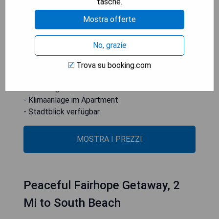
tasche.
ebenfalls vorhanden. Der Mobile Alabama Cruise
Terminal ist 32 km von der Wohnung entfernt,
Mostra offerte
während der nächste Flughafen, der Mobile
Regional Airport, 52 km weit weg ist.
No, grazie
- Zentrale Lage in Fairhope
Trova su booking.com
- Kostenfreies WLAN
- Voll ausgestattete Küche
- Klimaanlage im Apartment
- Stadtblick verfügbar
MOSTRA I PREZZI
Peaceful Fairhope Getaway, 2
Mi to South Beach