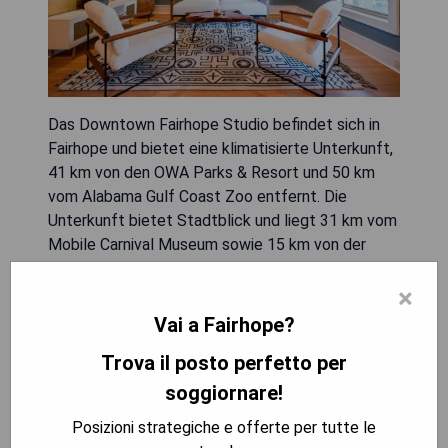
Das Downtown Fairhope Studio befindet sich in
Fairhope und bietet eine klimatisierte Unterkunft,
41 km von den OWA Parks & Resort und 50 km
vom Alabama Gulf Coast Zoo entfernt. Die
Unterkunft bietet Stadtblick und liegt 31 km vom
Mobile Carnival Museum sowie 15 km von der
United States Sports Academy entfernt. Die
×
Nichtraucherunterkunft befindet sich zudem 29
km vom USS Alabama Battleship Memorial Park
Vai a Fairhope?
entfernt. Mit kostenlosem WLAN ausgestattet,
Trova il posto perfetto per
verfügt das ein Schlafzimmer große Apartment
über einen Fernseher, eine Waschmaschine sowie
soggiornare!
eine voll ausgestattete Küche mit Geschirrspüler
Posizioni strategiche e offerte per tutte le
und Mikrowelle. Handtücher und Bettwäsche sind