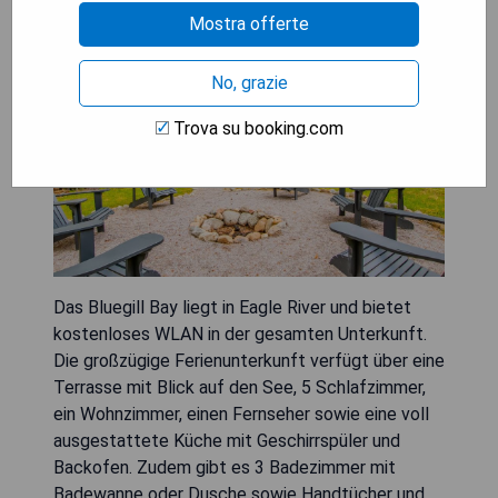
Mostra offerte
No, grazie
Trova su booking.com
Das Bluegill Bay liegt in Eagle River und bietet
kostenloses WLAN in der gesamten Unterkunft.
Die großzügige Ferienunterkunft verfügt über eine
Terrasse mit Blick auf den See, 5 Schlafzimmer,
ein Wohnzimmer, einen Fernseher sowie eine voll
ausgestattete Küche mit Geschirrspüler und
Backofen. Zudem gibt es 3 Badezimmer mit
Badewanne oder Dusche sowie Handtücher und