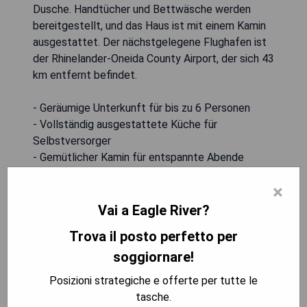
Dusche. Handtücher und Bettwäsche werden
bereitgestellt, und das Haus ist mit einem Kamin
ausgestattet. Der nächstgelegene Flughafen ist
der Rhinelander-Oneida County Airport, der sich 43
km entfernt befindet.
- Geräumige Unterkunft für bis zu 6 Personen
- Vollständig ausgestattete Küche für
Selbstversorger
- Gemütlicher Kamin für entspannte Abende
- Nahegelegene Freizeitmöglichkeiten im Freien
×
- Kostenloses WLAN in der gesamten Unterkunft
Vai a Eagle River?
MOSTRA I PREZZI
Trova il posto perfetto per
soggiornare!
Posizioni strategiche e offerte per tutte le
Bluegill Bay
tasche.