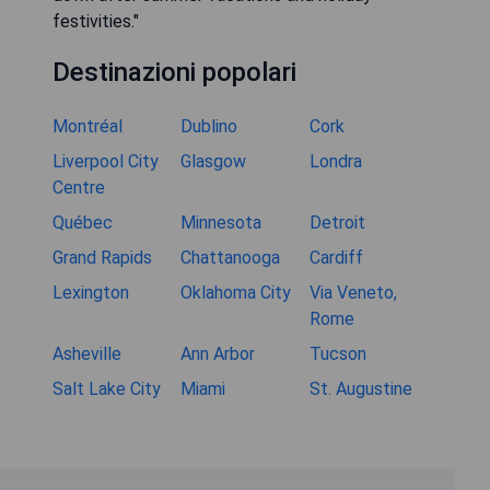
festivities."
Destinazioni popolari
Montréal
Dublino
Cork
Liverpool City
Glasgow
Londra
Centre
Québec
Minnesota
Detroit
Grand Rapids
Chattanooga
Cardiff
Lexington
Oklahoma City
Via Veneto,
Rome
Asheville
Ann Arbor
Tucson
Salt Lake City
Miami
St. Augustine