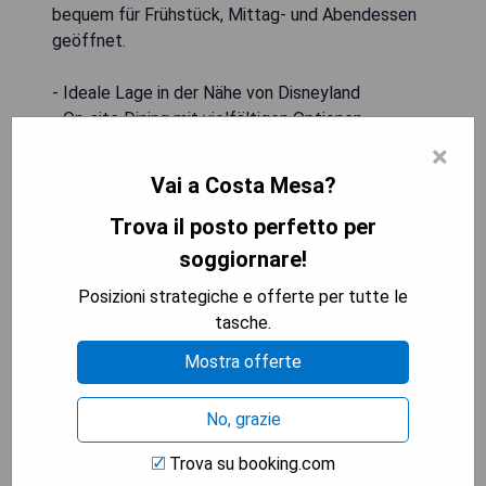
bequem für Frühstück, Mittag- und Abendessen
geöffnet.
- Ideale Lage in der Nähe von Disneyland
- On-site Dining mit vielfältigen Optionen
- Außenpool für entspannte Momente
×
- Hochwertige Gourmetküche im hoteleigenen
Vai a Costa Mesa?
Restaurant
- Schöne Aussicht auf den See
Trova il posto perfetto per
soggiornare!
MOSTRA I PREZZI
Posizioni strategiche e offerte per tutte le
tasche.
Mostra offerte
The Westin South Coast Plaza
No, grazie
Trova su booking.com