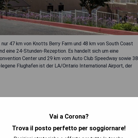
, nur 47 km von Knotts Berry Farm und 48 km von South Coast
nd eine 24-Stunden-Rezeption. Es handelt sich um eine
 Convention Center und 29 km vom Auto Club Speedway sowie 38
gene Flughafen ist der LA/Ontario International Airport, der
Vai a Corona?
Trova il posto perfetto per soggiornare!
TRA I PREZZI