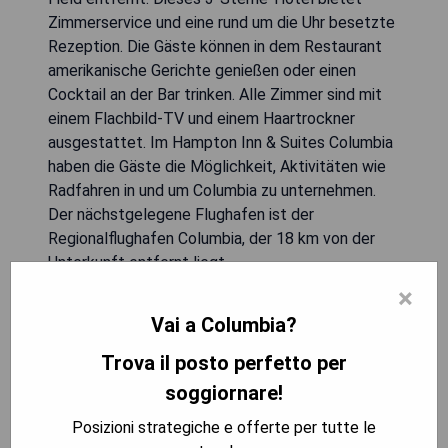
Zimmerservice und eine rund um die Uhr besetzte
Rezeption. Die Gäste können in dem Restaurant
amerikanische Gerichte genießen oder einen
Cocktail an der Bar trinken. Alle Zimmer sind mit
einem Flachbild-TV und einem Haartrockner
ausgestattet. Im Hampton Inn & Suites Columbia
haben die Gäste die Möglichkeit, Aktivitäten wie
Radfahren in und um Columbia zu unternehmen.
Der nächstgelegene Flughafen ist der
Regionalflughafen Columbia, der 18 km von der
Unterkunft entfernt liegt.
×
- Zentrale Lage nahe der Universität
Vai a Columbia?
- Kostenloses Frühstück verfügbar
- Fitnesscenter und Pool vorhanden
Trova il posto perfetto per
- Kostenfreies WLAN im gesamten Hotel
soggiornare!
- Freundliches Personal und Serviceleistungen
Posizioni strategiche e offerte per tutte le