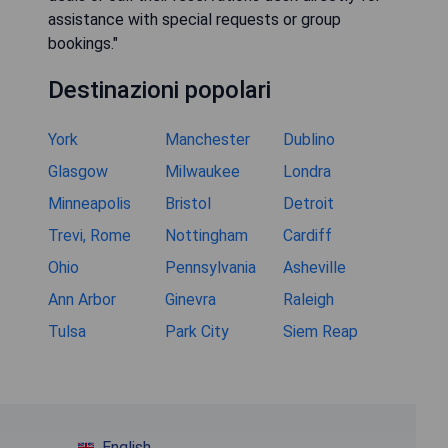
assistance with special requests or group
bookings."
Destinazioni popolari
York
Manchester
Dublino
Glasgow
Milwaukee
Londra
Minneapolis
Bristol
Detroit
Trevi, Rome
Nottingham
Cardiff
Ohio
Pennsylvania
Asheville
Ann Arbor
Ginevra
Raleigh
Tulsa
Park City
Siem Reap
English