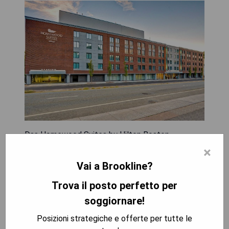
Das Homewood Suites by Hilton Boston
Brookline-Longwood Medical bietet Unterkünfte
×
in Brookline, 6 km von Boston entfernt, und
Vai a Brookline?
umfasst kostenloses WLAN sowie ein
Fitnesscenter. Die Zimmer sind klimatisiert und
Trova il posto perfetto per
verfügen über einen Flachbildfernseher mit
soggiornare!
Kabelkanälen sowie ein eigenes Bad mit
Posizioni strategiche e offerte per tutte le
Badewanne oder Dusche. Kostenlose