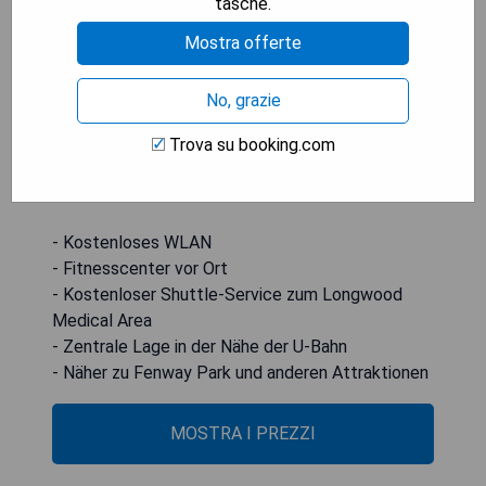
tasche.
Pflegeprodukte und ein Haartrockner sorgen für
zusätzlichen Komfort. Das Hotel befindet sich 1,7
Mostra offerte
km vom Longwood Medical Area entfernt, das
durch einen kostenlosen Shuttle-Service
No, grazie
erreichbar ist, und liegt nur 450 Meter von der U-
Bahnstation Brookline Village MBTA entfernt, von
Trova su booking.com
wo aus Fenway Park in nur zwei U-Bahn-
Haltestellen erreicht werden kann.
- Kostenloses WLAN
- Fitnesscenter vor Ort
- Kostenloser Shuttle-Service zum Longwood
Medical Area
- Zentrale Lage in der Nähe der U-Bahn
- Näher zu Fenway Park und anderen Attraktionen
MOSTRA I PREZZI