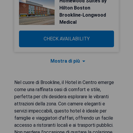
Homewood Suites by
Hilton Boston
Brookline-Longwood
Medical
CHECK AVAILABILITY
Mostra di più
Nel cuore di Brookline, il Hotel in Centro emerge
come una raffinata oasi di comfort e stile,
perfetta per chi desidera esplorare le vibranti
attrazioni della zona. Con camere eleganti e
servizi impeccabili, questo hotel è ideale per
famiglie e viaggiatori d'affari, offrendo un facile
accesso a ristoranti locali e ai trasporti pubblici.
Non perdere l'occasione di gustare la colazione