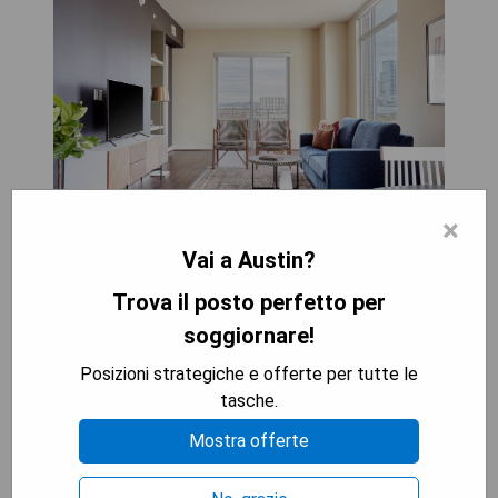
×
Vai a Austin?
Vantaggi:
- Posizione centrale nel cuore di Austin
Trova il posto perfetto per
- Appartamenti spaziosi e ben arredati
soggiornare!
- Servizio clienti professionale e disponibile
- Accesso a strutture e servizi dell'edificio
Posizioni strategiche e offerte per tutte le
tasche.
Svantaggi:
Mostra offerte
- Possibili rumori provenienti dalla vita notturna
circostante