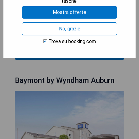
tasche.
- Kostenloses WLAN
Mostra offerte
- Innenpool und Fitnesscenter
- Allergiefreie Zimmer verfügbar
No, grazie
- Zentrale Lage nahe Sehenswürdigkeiten
Trova su booking.com
MOSTRA I PREZZI
Baymont by Wyndham Auburn