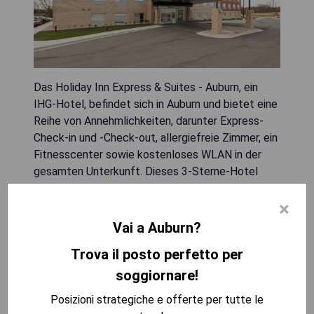
Das Holiday Inn Express & Suites - Auburn, ein
IHG-Hotel, befindet sich in Auburn und bietet eine
Reihe von Annehmlichkeiten, darunter Express-
Check-in und -Check-out, allergiefreie Zimmer, ein
Fitnesscenter sowie kostenloses WLAN in der
gesamten Unterkunft. Dieses 3-Sterne-Hotel
verfügt über eine 24-Stunden-Rezeption und ein
×
Business-Center. Zu den weiteren Einrichtungen
gehören ein Grillplatz und ein Innenpool. Alle
Vai a Auburn?
Unterkünfte sind mit Klimaanlage, einem
Trova il posto perfetto per
Sitzbereich, einem Flachbild-TV mit Kabelkanälen
sowie einem Safe ausgestattet. Die privaten
soggiornare!
Badezimmer bieten eine Dusche, kostenlose
Posizioni strategiche e offerte per tutte le
Pflegeprodukte und einen Haartrockner.