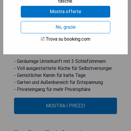
tasche.
ausgestattete Küche. Gäste können die
Mostra offerte
Umgebung von einem Essbereich im Freien
genießen oder sich an kalten Tagen am Kamin
wärmen. Für zusätzliche Privatsphäre gibt es
No, grazie
einen privaten Eingang. Der nächstgelegene
Trova su booking.com
Flughafen ist der Ithaca Tompkins Regional
Airport, der 45 km entfernt ist.
- Geräumige Unterkunft mit 3 Schlafzimmern
- Voll ausgestattete Küche für Selbstversorger
- Gemütlicher Kamin für kalte Tage
- Garten und Außenbereich für Entspannung
- Privateingang für mehr Privatsphäre
MOSTRA I PREZZI