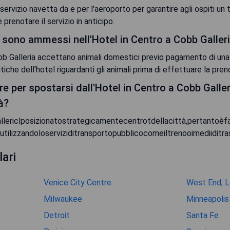
servizio navetta da e per l'aeroporto per garantire agli ospiti u
 prenotare il servizio in anticipo.
i sono ammessi nell'Hotel in Centro a Cobb Galler
bb Galleria accettano animali domestici previo pagamento di una 
tiche dell'hotel riguardanti gli animali prima di effettuare la pre
e per spostarsi dall'Hotel in Centro a Cobb Galleri
à?
ericlposizionatostrategicamentecentrotdellacittà,pertantoèfac
utilizzandoloserviziditransportopubblicocomeiltrenooimediiditra
ari
Venice City Centre
West End, 
Milwaukee
Minneapolis
Detroit
Santa Fe