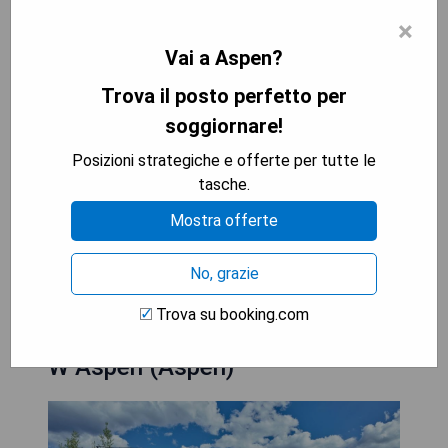
- Ideale Lage nahe dem Skiparadies
×
- Ganzjährige Freizeitmöglichkeiten mit Pools und
Vai a Aspen?
Tennisplätzen
Trova il posto perfetto per
- Kostenloser Shuttle-Service für bequeme
Transfers
soggiornare!
- Hervorragender Kundenservice mit Concierge-
Posizioni strategiche e offerte per tutte le
Diensten
tasche.
- Familienfreundliche Angebote einschließlich
Kinderbetreuung
Mostra offerte
MOSTRA I PREZZI
No, grazie
Trova su booking.com
W Aspen (Aspen)