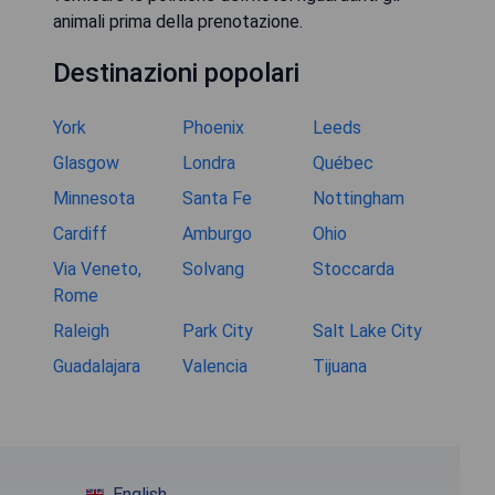
animali prima della prenotazione.
Destinazioni popolari
York
Phoenix
Leeds
Glasgow
Londra
Québec
Minnesota
Santa Fe
Nottingham
Cardiff
Amburgo
Ohio
Via Veneto,
Solvang
Stoccarda
Rome
Raleigh
Park City
Salt Lake City
Guadalajara
Valencia
Tijuana
English